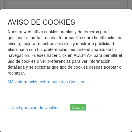
Contraseña
AVISO DE COOKIES
Nuestra web utiliza cookies propias y de terceros para
gestionar el portal, recabar información sobre la utilización del
Recuérdame
mismo, mejorar nuestros servicios y mostrarte publicidad
elacionada con tus preferencias mediante el análisis de tu
Entrar
navegación. Puedes hacer click en ACEPTAR para permitir el
uso de cookies o ver preferencias para ver información
detallada y seleccionar que tipo de cookies deseas aceptar o
¿Ha olvidado su contraseña?
rechazar.
Más información sobre nuestras Cookies
Telematel eCommerce v14.3.38 © 2026
Telematel S.L.
Configuración de Cookies
Aceptar