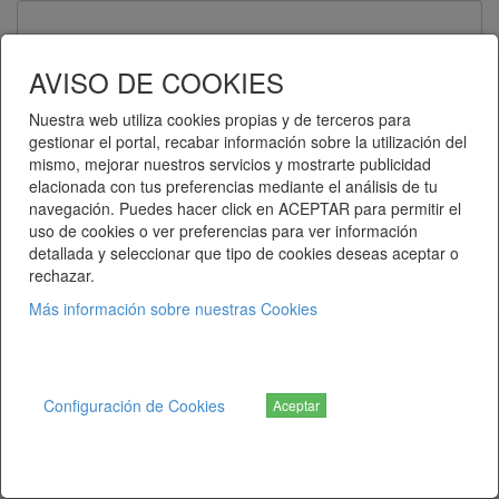
Contraseña
AVISO DE COOKIES
Nuestra web utiliza cookies propias y de terceros para
gestionar el portal, recabar información sobre la utilización del
Recuérdame
mismo, mejorar nuestros servicios y mostrarte publicidad
elacionada con tus preferencias mediante el análisis de tu
Entrar
navegación. Puedes hacer click en ACEPTAR para permitir el
uso de cookies o ver preferencias para ver información
detallada y seleccionar que tipo de cookies deseas aceptar o
¿Ha olvidado su contraseña?
rechazar.
Más información sobre nuestras Cookies
Telematel eCommerce v14.3.38 © 2026
Telematel S.L.
Configuración de Cookies
Aceptar