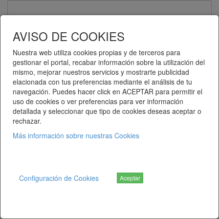
Contraseña
AVISO DE COOKIES
Nuestra web utiliza cookies propias y de terceros para
gestionar el portal, recabar información sobre la utilización del
Recuérdame
mismo, mejorar nuestros servicios y mostrarte publicidad
elacionada con tus preferencias mediante el análisis de tu
Entrar
navegación. Puedes hacer click en ACEPTAR para permitir el
uso de cookies o ver preferencias para ver información
detallada y seleccionar que tipo de cookies deseas aceptar o
¿Ha olvidado su contraseña?
rechazar.
Más información sobre nuestras Cookies
Telematel eCommerce v14.3.38 © 2026
Telematel S.L.
Configuración de Cookies
Aceptar