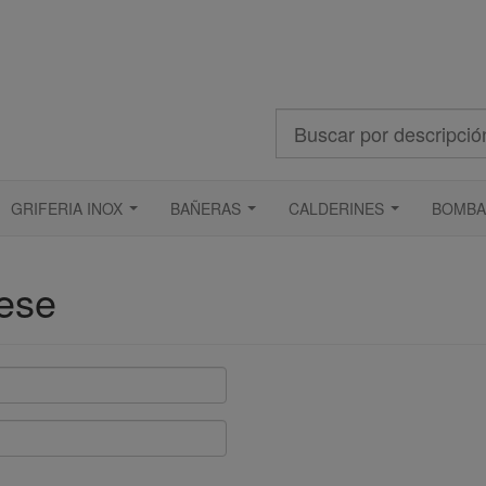
Buscar
GRIFERIA INOX
BAÑERAS
CALDERINES
BOMBA
...
...
...
rese