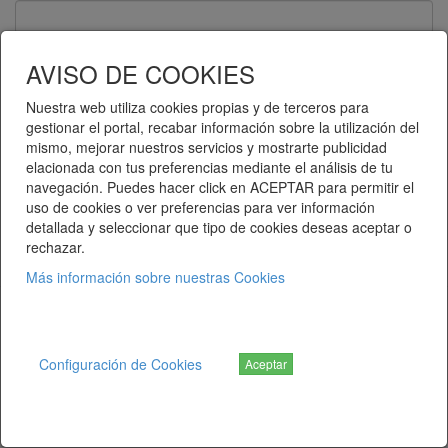
Contraseña
AVISO DE COOKIES
Nuestra web utiliza cookies propias y de terceros para
gestionar el portal, recabar información sobre la utilización del
Recuérdame
mismo, mejorar nuestros servicios y mostrarte publicidad
elacionada con tus preferencias mediante el análisis de tu
Entrar
navegación. Puedes hacer click en ACEPTAR para permitir el
uso de cookies o ver preferencias para ver información
detallada y seleccionar que tipo de cookies deseas aceptar o
¿Ha olvidado su contraseña?
rechazar.
Más información sobre nuestras Cookies
Telematel eCommerce v14.3.38 © 2026
Telematel S.L.
Configuración de Cookies
Aceptar