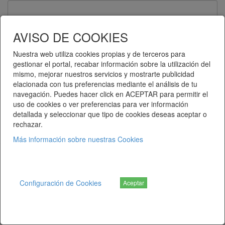
Contraseña
AVISO DE COOKIES
Nuestra web utiliza cookies propias y de terceros para
gestionar el portal, recabar información sobre la utilización del
Recuérdame
mismo, mejorar nuestros servicios y mostrarte publicidad
elacionada con tus preferencias mediante el análisis de tu
Entrar
navegación. Puedes hacer click en ACEPTAR para permitir el
uso de cookies o ver preferencias para ver información
detallada y seleccionar que tipo de cookies deseas aceptar o
¿Ha olvidado su contraseña?
rechazar.
Más información sobre nuestras Cookies
Telematel eCommerce v14.3.38 © 2026
Telematel S.L.
Configuración de Cookies
Aceptar