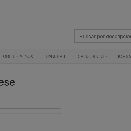
Buscar
GRIFERIA INOX
BAÑERAS
CALDERINES
BOMBA
...
...
...
rese