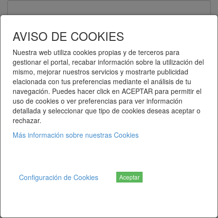
Contraseña
AVISO DE COOKIES
Nuestra web utiliza cookies propias y de terceros para
gestionar el portal, recabar información sobre la utilización del
Recuérdame
mismo, mejorar nuestros servicios y mostrarte publicidad
elacionada con tus preferencias mediante el análisis de tu
Entrar
navegación. Puedes hacer click en ACEPTAR para permitir el
uso de cookies o ver preferencias para ver información
detallada y seleccionar que tipo de cookies deseas aceptar o
¿Ha olvidado su contraseña?
rechazar.
Más información sobre nuestras Cookies
Telematel eCommerce v14.3.38 © 2026
Telematel S.L.
Configuración de Cookies
Aceptar