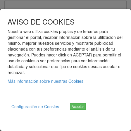
Contraseña
AVISO DE COOKIES
Nuestra web utiliza cookies propias y de terceros para
gestionar el portal, recabar información sobre la utilización del
Recuérdame
mismo, mejorar nuestros servicios y mostrarte publicidad
elacionada con tus preferencias mediante el análisis de tu
Entrar
navegación. Puedes hacer click en ACEPTAR para permitir el
uso de cookies o ver preferencias para ver información
detallada y seleccionar que tipo de cookies deseas aceptar o
¿Ha olvidado su contraseña?
rechazar.
Más información sobre nuestras Cookies
Telematel eCommerce v14.3.38 © 2026
Telematel S.L.
Configuración de Cookies
Aceptar