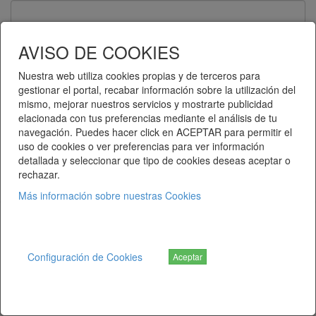
Contraseña
AVISO DE COOKIES
Nuestra web utiliza cookies propias y de terceros para
gestionar el portal, recabar información sobre la utilización del
Recuérdame
mismo, mejorar nuestros servicios y mostrarte publicidad
elacionada con tus preferencias mediante el análisis de tu
Entrar
navegación. Puedes hacer click en ACEPTAR para permitir el
uso de cookies o ver preferencias para ver información
detallada y seleccionar que tipo de cookies deseas aceptar o
¿Ha olvidado su contraseña?
rechazar.
Más información sobre nuestras Cookies
Telematel eCommerce v14.3.38 © 2026
Telematel S.L.
Configuración de Cookies
Aceptar