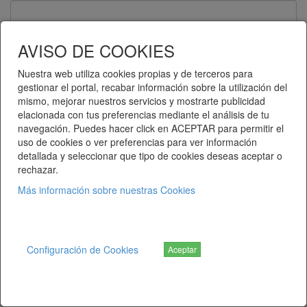
Contraseña
AVISO DE COOKIES
Nuestra web utiliza cookies propias y de terceros para
gestionar el portal, recabar información sobre la utilización del
Recuérdame
mismo, mejorar nuestros servicios y mostrarte publicidad
elacionada con tus preferencias mediante el análisis de tu
Entrar
navegación. Puedes hacer click en ACEPTAR para permitir el
uso de cookies o ver preferencias para ver información
detallada y seleccionar que tipo de cookies deseas aceptar o
¿Ha olvidado su contraseña?
rechazar.
Más información sobre nuestras Cookies
Telematel eCommerce v14.3.38 © 2026
Telematel S.L.
Configuración de Cookies
Aceptar