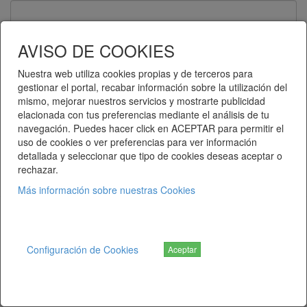
Contraseña
AVISO DE COOKIES
Nuestra web utiliza cookies propias y de terceros para
gestionar el portal, recabar información sobre la utilización del
Recuérdame
mismo, mejorar nuestros servicios y mostrarte publicidad
elacionada con tus preferencias mediante el análisis de tu
Entrar
navegación. Puedes hacer click en ACEPTAR para permitir el
uso de cookies o ver preferencias para ver información
detallada y seleccionar que tipo de cookies deseas aceptar o
¿Ha olvidado su contraseña?
rechazar.
Más información sobre nuestras Cookies
Telematel eCommerce v14.3.38 © 2026
Telematel S.L.
Configuración de Cookies
Aceptar