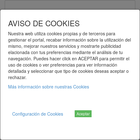
Contraseña
AVISO DE COOKIES
Nuestra web utiliza cookies propias y de terceros para
gestionar el portal, recabar información sobre la utilización del
Recuérdame
mismo, mejorar nuestros servicios y mostrarte publicidad
elacionada con tus preferencias mediante el análisis de tu
Entrar
navegación. Puedes hacer click en ACEPTAR para permitir el
uso de cookies o ver preferencias para ver información
detallada y seleccionar que tipo de cookies deseas aceptar o
¿Ha olvidado su contraseña?
rechazar.
Más información sobre nuestras Cookies
Telematel eCommerce v14.3.38 © 2026
Telematel S.L.
Configuración de Cookies
Aceptar