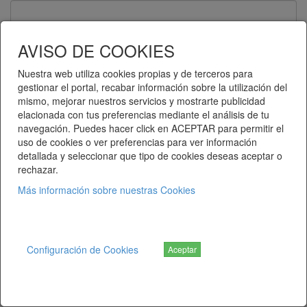
Contraseña
AVISO DE COOKIES
Nuestra web utiliza cookies propias y de terceros para
gestionar el portal, recabar información sobre la utilización del
Recuérdame
mismo, mejorar nuestros servicios y mostrarte publicidad
elacionada con tus preferencias mediante el análisis de tu
Entrar
navegación. Puedes hacer click en ACEPTAR para permitir el
uso de cookies o ver preferencias para ver información
detallada y seleccionar que tipo de cookies deseas aceptar o
¿Ha olvidado su contraseña?
rechazar.
Más información sobre nuestras Cookies
Telematel eCommerce v14.3.38 © 2026
Telematel S.L.
Configuración de Cookies
Aceptar