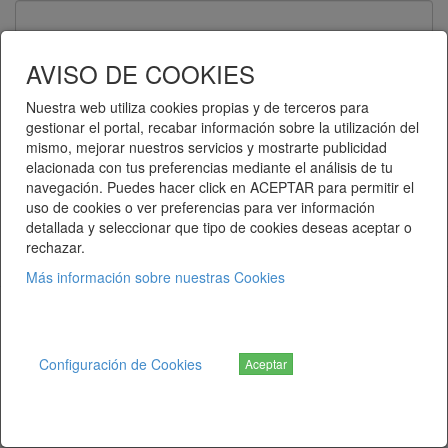
Contraseña
AVISO DE COOKIES
Nuestra web utiliza cookies propias y de terceros para
gestionar el portal, recabar información sobre la utilización del
Recuérdame
mismo, mejorar nuestros servicios y mostrarte publicidad
elacionada con tus preferencias mediante el análisis de tu
Entrar
navegación. Puedes hacer click en ACEPTAR para permitir el
uso de cookies o ver preferencias para ver información
detallada y seleccionar que tipo de cookies deseas aceptar o
¿Ha olvidado su contraseña?
rechazar.
Más información sobre nuestras Cookies
Telematel eCommerce v14.3.38 © 2026
Telematel S.L.
Configuración de Cookies
Aceptar