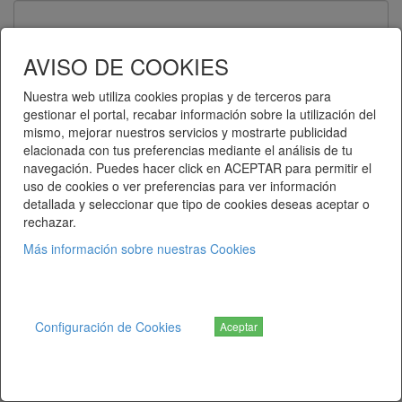
Contraseña
AVISO DE COOKIES
Nuestra web utiliza cookies propias y de terceros para
gestionar el portal, recabar información sobre la utilización del
Recuérdame
mismo, mejorar nuestros servicios y mostrarte publicidad
elacionada con tus preferencias mediante el análisis de tu
Entrar
navegación. Puedes hacer click en ACEPTAR para permitir el
uso de cookies o ver preferencias para ver información
detallada y seleccionar que tipo de cookies deseas aceptar o
¿Ha olvidado su contraseña?
rechazar.
Más información sobre nuestras Cookies
Telematel eCommerce v14.3.38 © 2026
Telematel S.L.
Configuración de Cookies
Aceptar